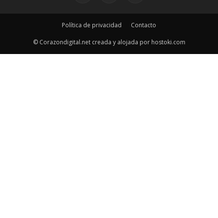
Política de privacidad
Contacto
© Corazondigital.net creada y alojada por hostoki.com