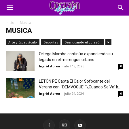
Inicio
Musica
MUSICA
Arte y Espectáculo
Deportes
Desnudando el corazón
Ortega Mambo continúa expandiendo su
legado en el merengue urbano
Ingrid Abreu
-
abril 18, 2026
0
LETÓN PÉ Capta El Calor Sofocante del
Verano con ‘DEMVOGUE’ “¿Cuando Se Va’ Ir...
Ingrid Abreu
-
julio 24, 2024
0