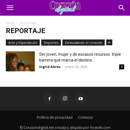
Inicio
Reportaje
REPORTAJE
Arte y Espectáculo
Deportes
Desnudando el corazón
Ser joven, mujer y de escasos recursos: triple
barrera que marca el destino...
Ingrid Abreu
-
enero 22, 2026
0
Política de privacidad
Contacto
© Corazondigital.net creada y alojada por hostoki.com