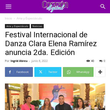
Inicio
Arte y Espectáculo
Arte y Espectáculo
Noticias
Festival Internacional de
Danza Clara Elena Ramírez
anuncia 2da. Edición
Por
Ingrid Abreu
-
junio 8, 2022
40
0
Facebook
Twitter
WhatsApp