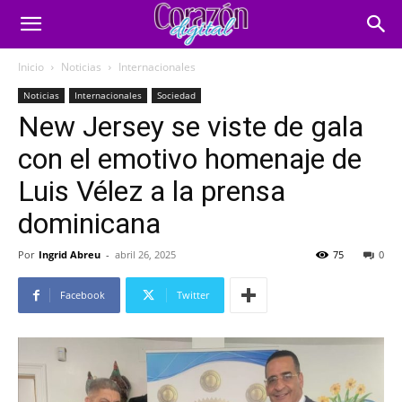
Inicio
Noticias
Internacionales
Noticias
Internacionales
Sociedad
New Jersey se viste de gala
con el emotivo homenaje de
Luis Vélez a la prensa
dominicana
Por
Ingrid Abreu
-
abril 26, 2025
75
0
Facebook
Twitter