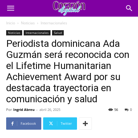
Inicio
Noticias
Internacionales
Noticias
Internacionales
Salud
Periodista dominicana Ada
Guzmán será reconocida con
el Lifetime Humanitarian
Achievement Award por su
destacada trayectoria en
comunicación y salud
Por
Ingrid Abreu
-
abril 26, 2025
56
0
Facebook
Twitter