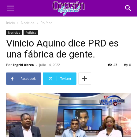
Inicio
Noticias
Política
Noticias
Política
Vinicio Aquino dice PRD es
una fábrica de gente.
Por
Ingrid Abreu
-
julio 14, 2022
43
0
Facebook
Twitter