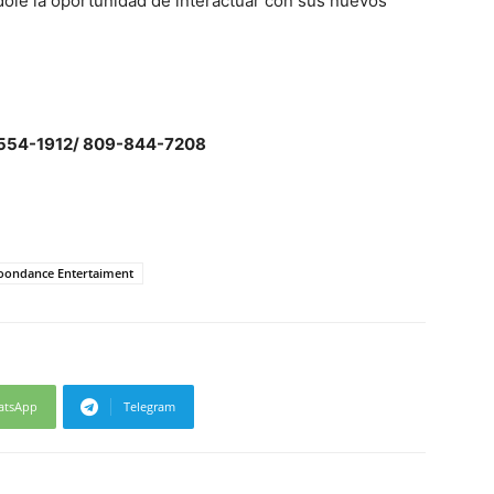
dole la oportunidad de interactuar con sus nuevos
9-554-1912/ 809-844-7208
ondance Entertaiment
atsApp
Telegram