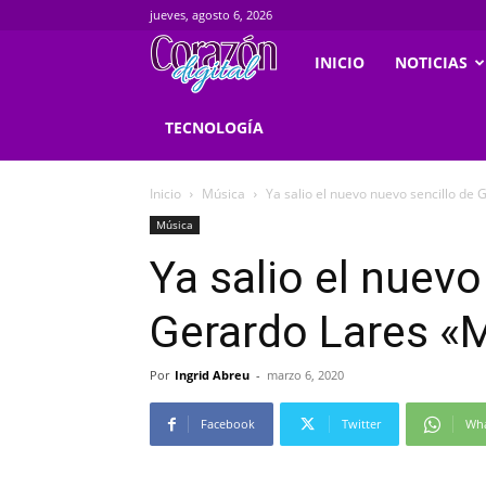
jueves, agosto 6, 2026
Corazondigital.net
INICIO
NOTICIAS
TECNOLOGÍA
Inicio
Música
Ya salio el nuevo nuevo sencillo de
Música
Ya salio el nuevo
Gerardo Lares «
Por
Ingrid Abreu
-
marzo 6, 2020
Facebook
Twitter
Wh