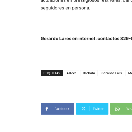
actuaciones en prestigiosos festivales, dán
seguidores en persona.
Gerardo Lares en internet: contactos 82
ETIQUETAS
Azteca
Bachata
Gerardo Lars
Mo
Facebook
Twitter
Wh