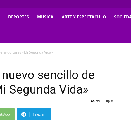
DEPORTES
MÚSICA
ARTE Y ESPECTÁCULO
SOCIED
 Gerardo Lares «Mi Segunda Vida»
 nuevo sencillo de
Mi Segunda Vida»
99
0
atsApp
Telegram