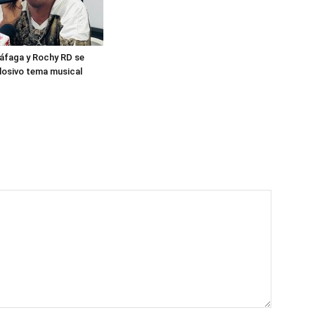
áfaga y Rochy RD se
losivo tema musical